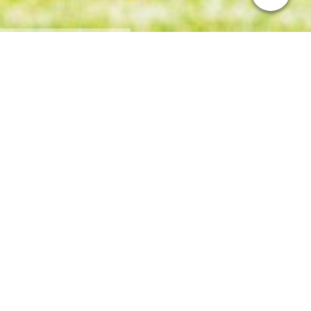
Neuigkeiten
30.07.2026, 13:26
Gemeinsam in die Saison 2026/27 – Erste
Männermannschaft startet als Spielgemeinschaft
Mit Beginn der Saison 2026/27 schlägt der SV Rotation
Göritzhain ein neues Kapitel im Männerfußball auf. Unsere 1.
Männermannschaft geht künftig als Spielgemeinschaft
Göritzhain / Wechselburg / Kö-Wiederau II...
mehr
30.07.2026, 10:53
Schwarz-Weiß-Dinner bringt Generationen zusammen