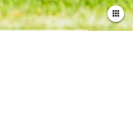
Neuigkeiten
Zurück zur Übersicht
12.01.2026
Neues Jahr startet mit Veranstaltungen im Vereinsheim
Skatturnier und Kaffeeklatsch stehen zum Jahresbeginn in den
Startlöchern