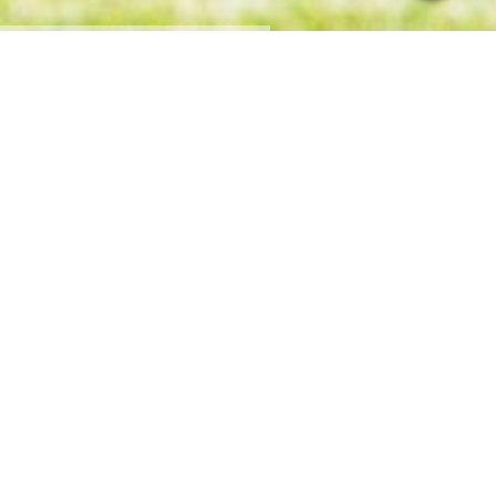
Neuigkeiten
30.07.2026, 13:26
Gemeinsam in die Saison 2026/27 – Erste
Männermannschaft startet als Spielgemeinschaft
Mit Beginn der Saison 2026/27 schlägt der SV Rotation
Göritzhain ein neues Kapitel im Männerfußball auf. Unsere 1.
Männermannschaft geht künftig als Spielgemeinschaft
Göritzhain / Wechselburg / Kö-Wiederau II...
mehr
30.07.2026, 10:53
Schwarz-Weiß-Dinner bringt Generationen zusammen
Am 6. Juni 2026 lud die Yoga-Abteilung des SV Rotation